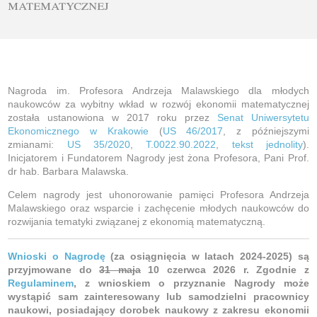
matematycznej
Nagroda im. Profesora Andrzeja Malawskiego dla młodych
naukowców za wybitny wkład w rozwój ekonomii matematycznej
została ustanowiona w 2017 roku przez
Senat Uniwersytetu
Ekonomicznego w Krakowie
(
US 46/2017
, z późniejszymi
zmianami:
US 35/2020
,
T.0022.90.2022
,
tekst jednolity
).
Inicjatorem i Fundatorem Nagrody jest żona Profesora, Pani Prof.
dr hab. Barbara Malawska.
Celem nagrody jest uhonorowanie pamięci Profesora Andrzeja
Malawskiego oraz wsparcie i zachęcenie młodych naukowców do
rozwijania tematyki związanej z ekonomią matematyczną.
Wnioski o Nagrodę
(za osiągnięcia w latach 2024-2025) są
przyjmowane do
31 maja
10 czerwca 2026 r. Zgodnie z
Regulaminem
, z wnioskiem o przyznanie Nagrody może
wystąpić sam zainteresowany lub samodzielni pracownicy
naukowi, posiadający dorobek naukowy z zakresu ekonomii