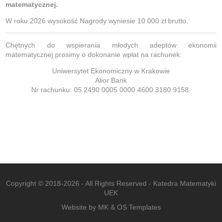
matematycznej.
W roku 2026 wysokość Nagrody wyniesie 10 000 zł brutto.
Chętnych do wspierania młodych adeptów ekonomii
matematycznej prosimy o dokonanie wpłat na rachunek:
Uniwersytet Ekonomiczny w Krakowie
Alior Bank
Nr rachunku: 05 2490 0005 0000 4600 3180 9158.
Copyright © 2018-2026 - All Rights Reserved -
Katedra Matematyki
UEK
Website by MK &
OS Templates